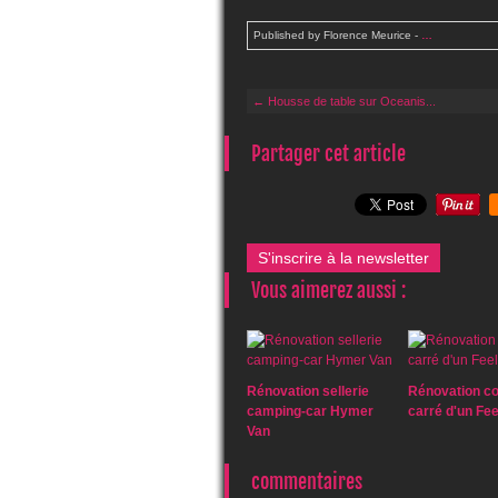
Published by Florence Meurice
-
…
← Housse de table sur Oceanis...
Partager cet article
S'inscrire à la newsletter
Vous aimerez aussi :
Rénovation sellerie
Rénovation c
camping-car Hymer
carré d'un Fee
Van
commentaires