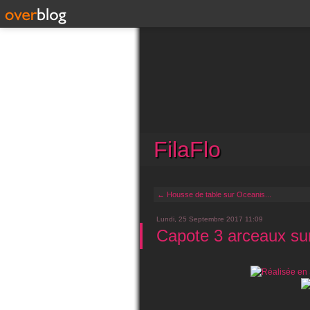
FilaFlo
← Housse de table sur Oceanis...
Lundi, 25 Septembre 2017 11:09
Capote 3 arceaux s