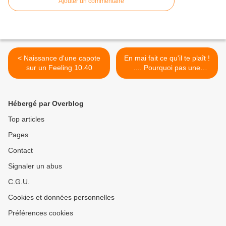
Ajouter un commentaire
< Naissance d'une capote
En mai fait ce qu'il te plaît !
sur un Feeling 10.40
.... Pourquoi pas une
capote pour compléter la
garde-robe d'un superbe
Cheoy Lee 42. >
Hébergé par Overblog
Top articles
Pages
Contact
Signaler un abus
C.G.U.
Cookies et données personnelles
Préférences cookies